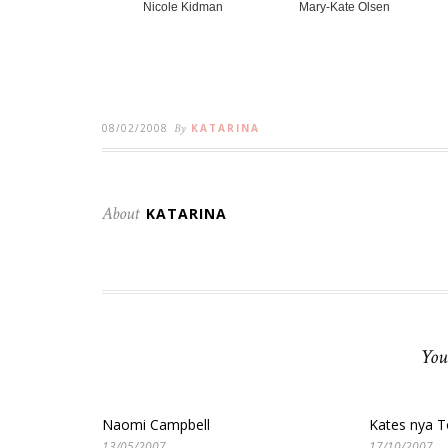
Nicole Kidman
Mary-Kate Olsen
08/02/2008
By
KATARINA
About
KATARINA
You
Naomi Campbell
Kates nya T
13/05/2007
17/10/2007