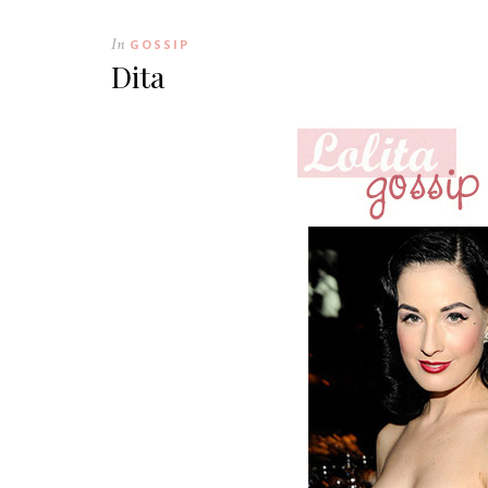
In
GOSSIP
Dita