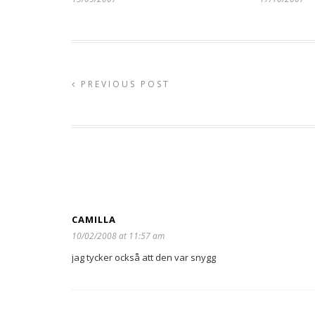
PREVIOUS POST
CAMILLA
10/02/2008 at 11:57 am
jag tycker också att den var snygg