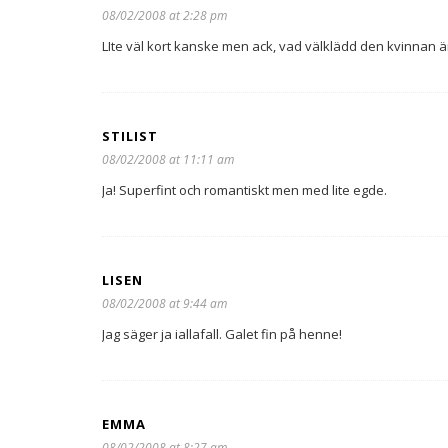
08/02/2008 at 2:28 pm
LIte väl kort kanske men ack, vad välklädd den kvinnan ä
STILIST
08/02/2008 at 11:11 am
Ja! Superfint och romantiskt men med lite egde.
LISEN
08/02/2008 at 9:44 am
Jag säger ja iallafall. Galet fin på henne!
EMMA
08/02/2008 at 8:27 am