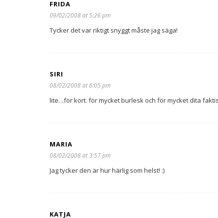
FRIDA
09/02/2008 at 5:26 pm
Tycker det var riktigt snyggt måste jag säga!
SIRI
08/02/2008 at 6:05 pm
lite…för kort. för mycket burlesk och för mycket dita fakti
MARIA
08/02/2008 at 3:57 pm
Jag tycker den är hur härlig som helst! :)
KATJA