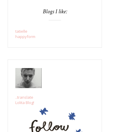
Blogs I like:
tatielle
happyform
..translate
Lolita Blog!