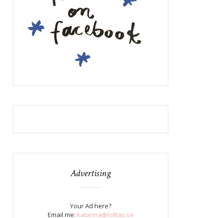
Advertising
Your Ad here?
Email me:
katarina@lolitas.se