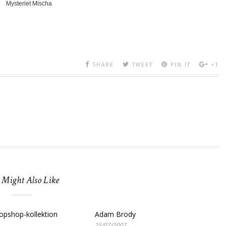
Mysteriet Mischa
SHARE
TWEET
PIN IT
+1
 Might Also Like
opshop-kollektion
Adam Brody
25/07/2007