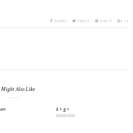
SHARE
TWEET
PIN IT
+1
 Might Also Like
sen
d + g =
08/08/2008