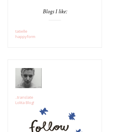
Blogs I like:
tatielle
happyform
..translate
Lolita Blog!