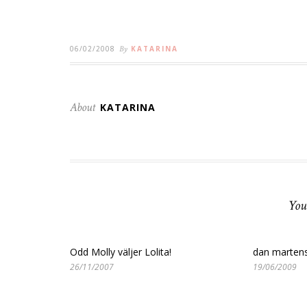
06/02/2008
By
KATARINA
About
KATARINA
You
Odd Molly väljer Lolita!
dan marten
26/11/2007
19/06/2009