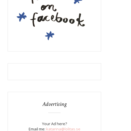
Advertising
Your Ad here?
Email me:
katarina@lolitas.se