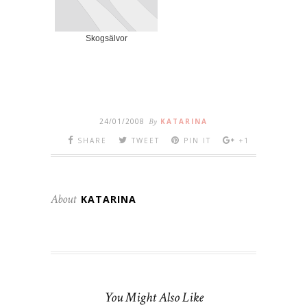
Skogsälvor
24/01/2008
By
KATARINA
SHARE
TWEET
PIN IT
+1
About
KATARINA
You Might Also Like