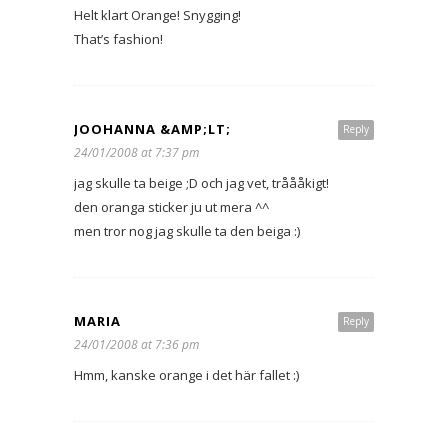
Helt klart Orange! Snygging!
That’s fashion!
JOOHANNA &AMP;LT;
Reply
24/01/2008 at 7:37 pm
jag skulle ta beige ;D och jag vet, tråååkigt!
den oranga sticker ju ut mera ^^
men tror nog jag skulle ta den beiga :)
MARIA
Reply
24/01/2008 at 7:36 pm
Hmm, kanske orange i det här fallet :)