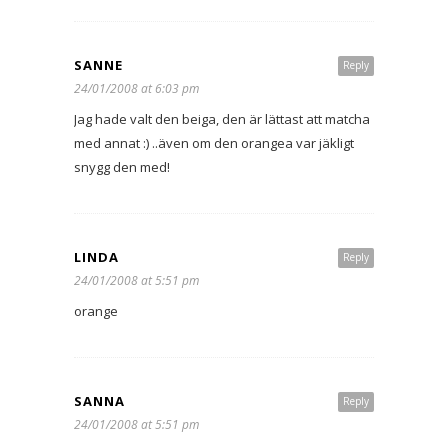
SANNE
Reply
24/01/2008 at 6:03 pm
Jag hade valt den beiga, den är lättast att matcha
med annat :) ..även om den orangea var jäkligt
snygg den med!
LINDA
Reply
24/01/2008 at 5:51 pm
orange
SANNA
Reply
24/01/2008 at 5:51 pm