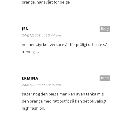
orange, har svårt för beige
JEN
Reply
24/01/2008 at 10:44 pm
neither…tycker versace är för pråligt och inte så
trendigt…
ERMINA
Reply
24/01/2008 at 10:36 pm
säger nog den biega men kan även tänka mig
den oranga med rätt outfit så kan det bli väldigt
high fashion,