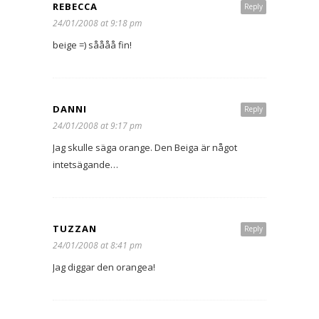
REBECCA
Reply
24/01/2008 at 9:18 pm
beige =) såååå fin!
DANNI
Reply
24/01/2008 at 9:17 pm
Jag skulle säga orange. Den Beiga är något
intetsägande…
TUZZAN
Reply
24/01/2008 at 8:41 pm
Jag diggar den orangea!