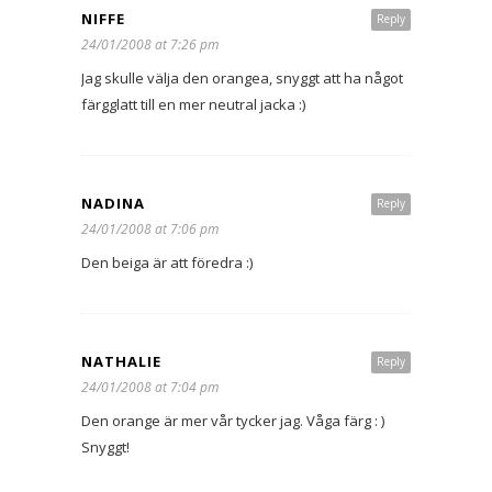
NIFFE
Reply
24/01/2008 at 7:26 pm
Jag skulle välja den orangea, snyggt att ha något
färgglatt till en mer neutral jacka :)
NADINA
Reply
24/01/2008 at 7:06 pm
Den beiga är att föredra :)
NATHALIE
Reply
24/01/2008 at 7:04 pm
Den orange är mer vår tycker jag. Våga färg : )
Snyggt!