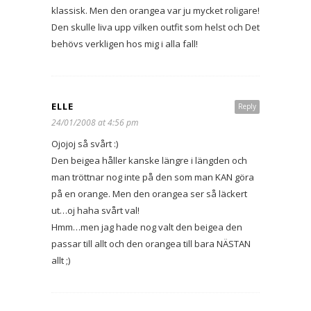
klassisk. Men den orangea var ju mycket roligare!
Den skulle liva upp vilken outfit som helst och Det
behövs verkligen hos mig i alla fall!
ELLE
Reply
24/01/2008 at 4:56 pm
Ojojoj så svårt :)
Den beigea håller kanske längre i längden och
man tröttnar nog inte på den som man KAN göra
på en orange. Men den orangea ser så läckert
ut…oj haha svårt val!
Hmm…men jag hade nog valt den beigea den
passar till allt och den orangea till bara NÄSTAN
allt ;)