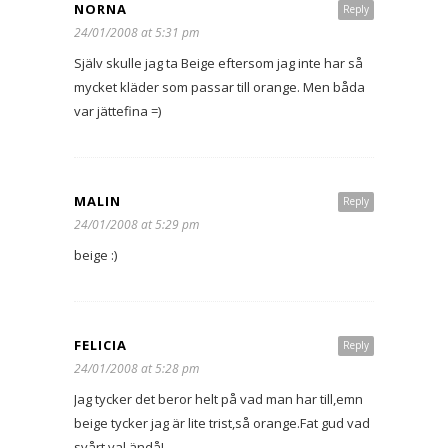
NORNA
Reply
24/01/2008 at 5:31 pm
Själv skulle jag ta Beige eftersom jag inte har så
mycket kläder som passar till orange. Men båda
var jättefina =)
MALIN
Reply
24/01/2008 at 5:29 pm
beige :)
FELICIA
Reply
24/01/2008 at 5:28 pm
Jag tycker det beror helt på vad man har till,emn
beige tycker jag är lite trist,så orange.Fat gud vad
svårt val ändå!