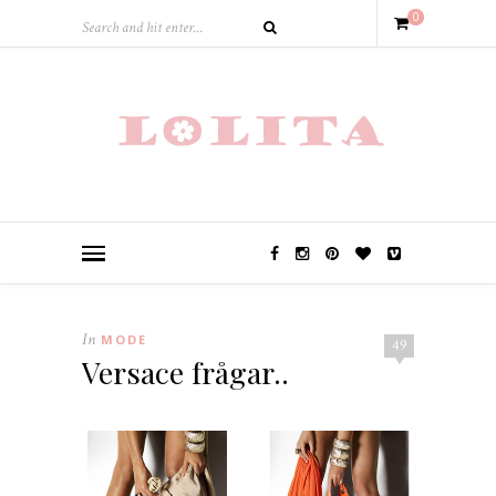
0
In
MODE
49
Versace frågar..