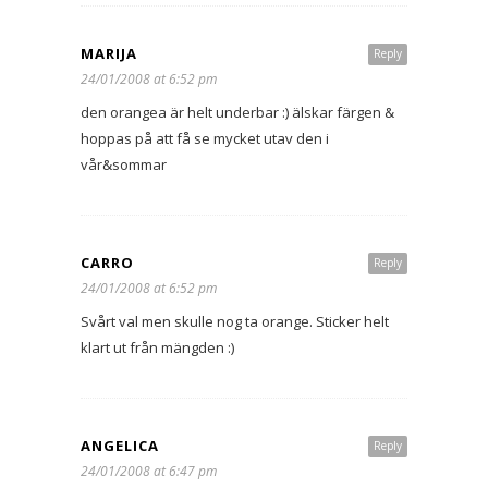
MARIJA
Reply
24/01/2008 at 6:52 pm
den orangea är helt underbar :) älskar färgen &
hoppas på att få se mycket utav den i
vår&sommar
CARRO
Reply
24/01/2008 at 6:52 pm
Svårt val men skulle nog ta orange. Sticker helt
klart ut från mängden :)
ANGELICA
Reply
24/01/2008 at 6:47 pm