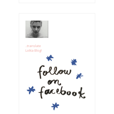
..translate
Lolita Blog!