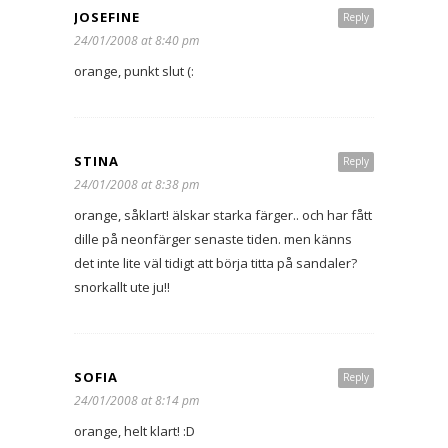
JOSEFINE
Reply
24/01/2008 at 8:40 pm
orange, punkt slut (:
STINA
Reply
24/01/2008 at 8:38 pm
orange, såklart! älskar starka färger.. och har fått
dille på neonfärger senaste tiden. men känns
det inte lite väl tidigt att börja titta på sandaler?
snorkallt ute ju!!
SOFIA
Reply
24/01/2008 at 8:14 pm
orange, helt klart! :D