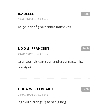
ISABELLE
Reply
24/01/2008 at 6:13 pm
beige, den såg helt enkelt bättre ut :)
NOOMI FRANCEEN
Reply
24/01/2008 at 6:12 pm
Orangea helt klart ! den andra ser nästan lite
platsig ut…
FRIDA WESTERGÅRD
Reply
24/01/2008 at 6:04 pm
Jag skulle orange! :) så härlig färg