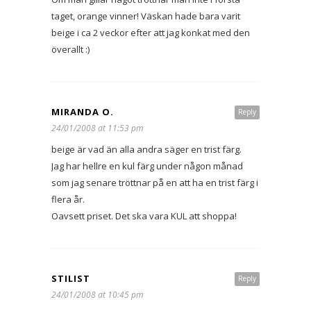
taget, orange vinner! Väskan hade bara varit
beige i ca 2 veckor efter att jag konkat med den
överallt :)
MIRANDA O.
Reply
24/01/2008 at 11:53 pm
beige är vad än alla andra säger en trist färg.
Jag har hellre en kul färg under någon månad
som jag senare tröttnar på en att ha en trist färg i
flera år.
Oavsett priset. Det ska vara KUL att shoppa!
STILIST
Reply
24/01/2008 at 10:45 pm