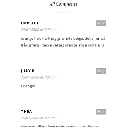
49 Comments
EMPELIII
Reply
25/01/2008 at 3:05 pm
orange helt klart! jag gillar inte beige, det är en så
tråkig färg… tacka vet jag orange, rosa och lila!:D
JILLY B
Reply
25/01/2008 at 7:05 am
Orange!
THEA
Reply
25/01/2008 at 2:25 am
Om man gillar något tröttnar man inte i första