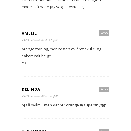
modell så hade jag sagt ORANGE.. :)
AMELIE
Reply
24/01/2008 at 6:37 pm
orange tror jag, men resten av året skulle jag
säkert valt beige..
=D
DELINDA
Reply
24/01/2008 at 6:28 pm
oj så svårt….men det blir orange =) supersnyggt