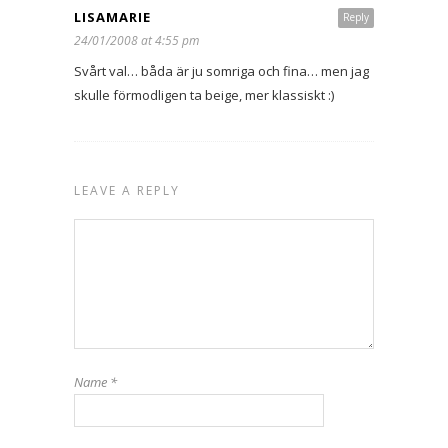
LISAMARIE
Reply
24/01/2008 at 4:55 pm
Svårt val… båda är ju somriga och fina… men jag
skulle förmodligen ta beige, mer klassiskt :)
LEAVE A REPLY
Name
*