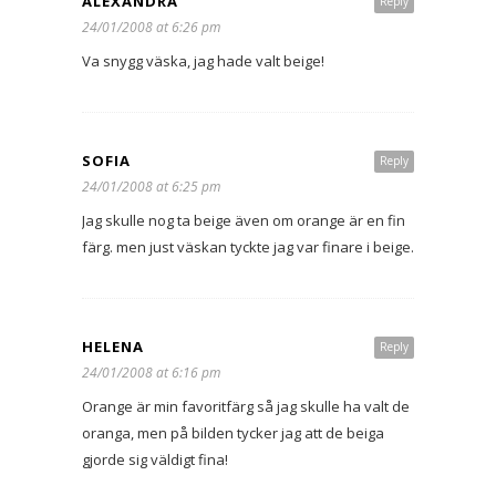
ALEXANDRA
Reply
24/01/2008 at 6:26 pm
Va snygg väska, jag hade valt beige!
SOFIA
Reply
24/01/2008 at 6:25 pm
Jag skulle nog ta beige även om orange är en fin
färg. men just väskan tyckte jag var finare i beige.
HELENA
Reply
24/01/2008 at 6:16 pm
Orange är min favoritfärg så jag skulle ha valt de
oranga, men på bilden tycker jag att de beiga
gjorde sig väldigt fina!