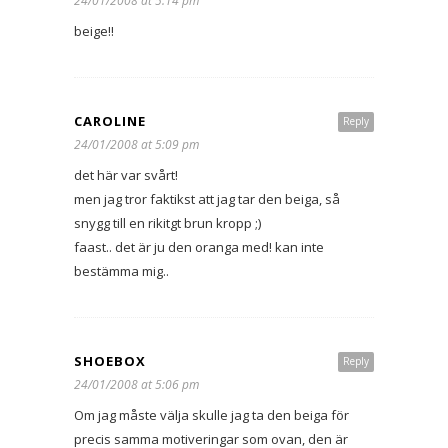
24/01/2008 at 5:14 pm
beige!!
CAROLINE
Reply
24/01/2008 at 5:09 pm
det här var svårt!
men jag tror faktikst att jag tar den beiga, så
snygg till en rikitgt brun kropp ;)
faast.. det är ju den oranga med! kan inte
bestämma mig..
SHOEBOX
Reply
24/01/2008 at 5:06 pm
Om jag måste välja skulle jag ta den beiga för
precis samma motiveringar som ovan, den är