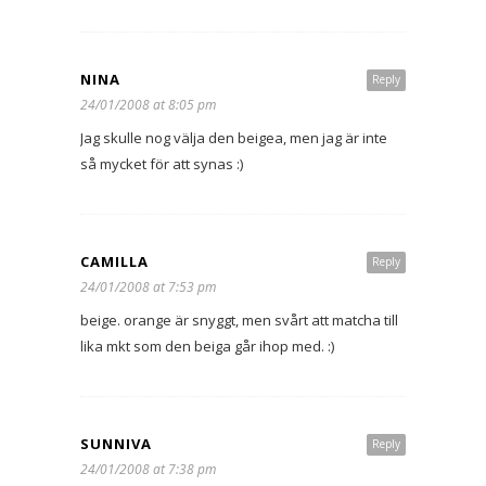
NINA
Reply
24/01/2008 at 8:05 pm
Jag skulle nog välja den beigea, men jag är inte
så mycket för att synas :)
CAMILLA
Reply
24/01/2008 at 7:53 pm
beige. orange är snyggt, men svårt att matcha till
lika mkt som den beiga går ihop med. :)
SUNNIVA
Reply
24/01/2008 at 7:38 pm