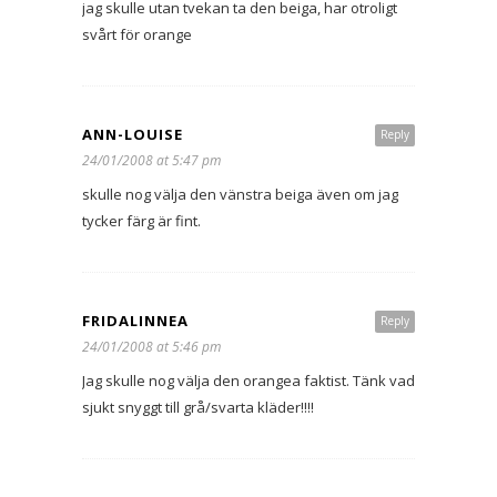
jag skulle utan tvekan ta den beiga, har otroligt
svårt för orange
ANN-LOUISE
Reply
24/01/2008 at 5:47 pm
skulle nog välja den vänstra beiga även om jag
tycker färg är fint.
FRIDALINNEA
Reply
24/01/2008 at 5:46 pm
Jag skulle nog välja den orangea faktist. Tänk vad
sjukt snyggt till grå/svarta kläder!!!!