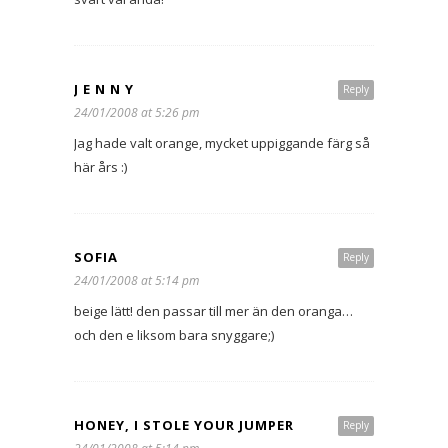
J E N N Y
Reply
24/01/2008 at 5:26 pm
Jag hade valt orange, mycket uppiggande färg så
här års :)
SOFIA
Reply
24/01/2008 at 5:14 pm
beige lätt! den passar till mer än den oranga…
och den e liksom bara snyggare;)
HONEY, I STOLE YOUR JUMPER
Reply