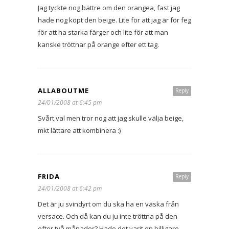
Jag tyckte nog bättre om den orangea, fast jag
hade nog köpt den beige. Lite för att jag är för feg
för att ha starka färger och lite för att man
kanske tröttnar på orange efter ett tag.
ALLABOUTME
Reply
24/01/2008 at 6:45 pm
Svårt val men tror nog att jag skulle välja beige,
mkt lättare att kombinera :)
FRIDA
Reply
24/01/2008 at 6:42 pm
Det är ju svindyrt om du ska ha en väska från
versace. Och då kan du ju inte tröttna på den
efter två månader? Hade det varit en billigare