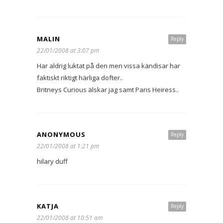
MALIN
Reply
22/01/2008 at 3:07 pm
Har aldrig luktat på den men vissa kändisar har
faktiskt riktigt härliga dofter..
Britneys Curious älskar jag samt Paris Heiress..
ANONYMOUS
Reply
22/01/2008 at 1:21 pm
hilary duff
KATJA
Reply
22/01/2008 at 10:51 am