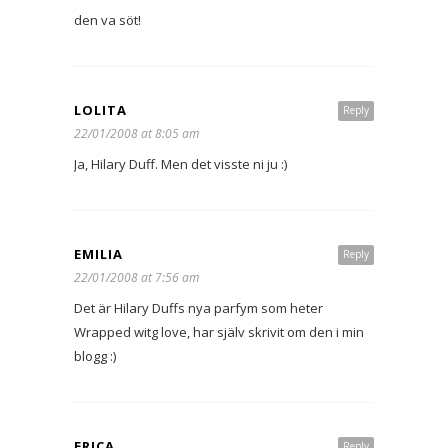
den va söt!
LOLITA
Reply
22/01/2008 at 8:05 am
Ja, Hilary Duff. Men det visste ni ju :)
EMILIA
Reply
22/01/2008 at 7:56 am
Det är Hilary Duffs nya parfym som heter
Wrapped witg love, har själv skrivit om den i min
blogg :)
ERICA
Reply