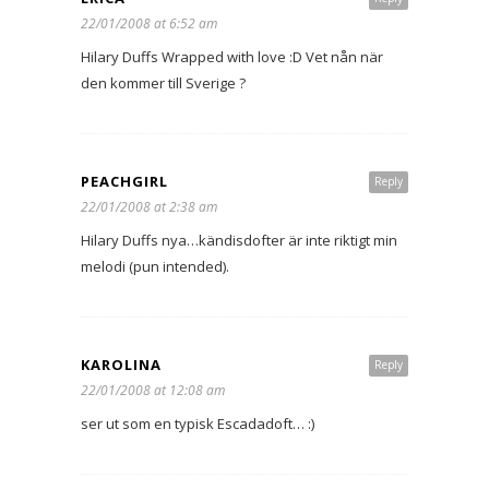
22/01/2008 at 6:52 am
Hilary Duffs Wrapped with love :D Vet nån när
den kommer till Sverige ?
PEACHGIRL
Reply
22/01/2008 at 2:38 am
Hilary Duffs nya…kändisdofter är inte riktigt min
melodi (pun intended).
KAROLINA
Reply
22/01/2008 at 12:08 am
ser ut som en typisk Escadadoft… :)