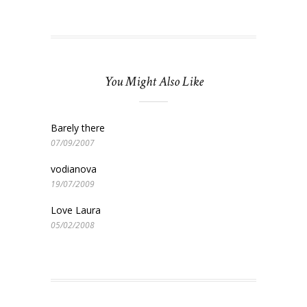
You Might Also Like
Barely there
07/09/2007
vodianova
19/07/2009
Love Laura
05/02/2008