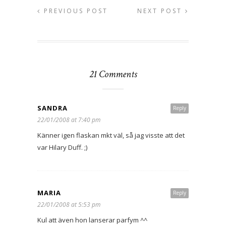
PREVIOUS POST
NEXT POST
21 Comments
SANDRA
Reply
22/01/2008 at 7:40 pm
Känner igen flaskan mkt väl, så jag visste att det
var Hilary Duff. ;)
MARIA
Reply
22/01/2008 at 5:53 pm
Kul att även hon lanserar parfym ^^