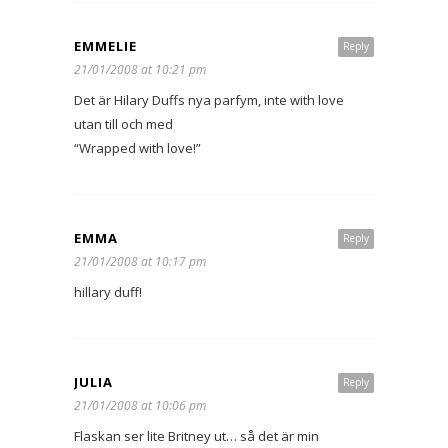
EMMELIE
Reply
21/01/2008 at 10:21 pm
Det är Hilary Duffs nya parfym, inte with love
utan till och med
“Wrapped with love!”
EMMA
Reply
21/01/2008 at 10:17 pm
hillary duff!
JULIA
Reply
21/01/2008 at 10:06 pm
Flaskan ser lite Britney ut… så det är min