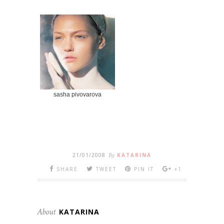
sasha pivovarova
21/01/2008
By
KATARINA
SHARE
TWEET
PIN IT
+1
About
KATARINA