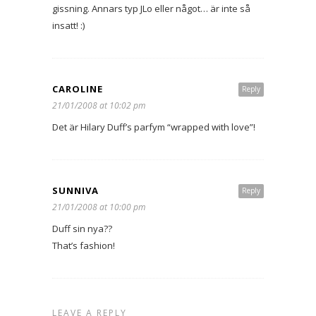
gissning. Annars typ JLo eller något… är inte så
insatt! :)
CAROLINE
Reply
21/01/2008 at 10:02 pm
Det är Hilary Duff’s parfym “wrapped with love”!
SUNNIVA
Reply
21/01/2008 at 10:00 pm
Duff sin nya??
That’s fashion!
LEAVE A REPLY