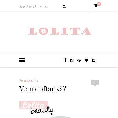
0
In
BEAUTY
21
Vem doftar så?