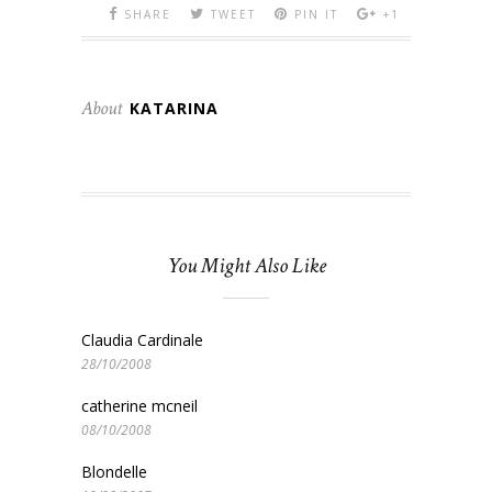
SHARE
TWEET
PIN IT
+1
About
KATARINA
You Might Also Like
Claudia Cardinale
28/10/2008
catherine mcneil
08/10/2008
Blondelle