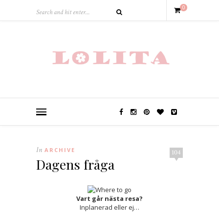
0
In
ARCHIVE
104
Dagens fråga
Vart går nästa resa?
Inplanerad eller ej…