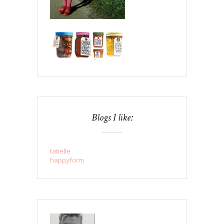
Blogs I like:
tatielle
happyform