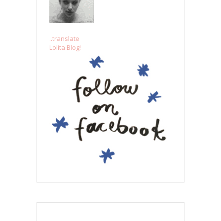
..translate
Lolita Blog!