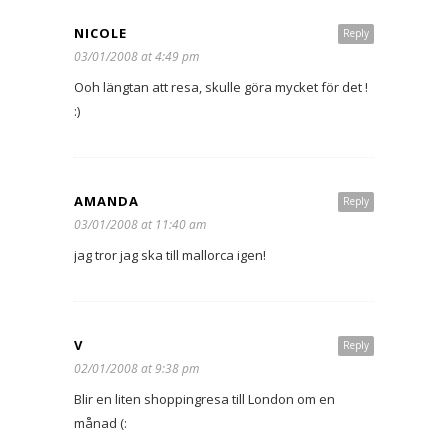
NICOLE
Reply
03/01/2008 at 4:49 pm
Ooh längtan att resa, skulle göra mycket för det !
:)
AMANDA
Reply
03/01/2008 at 11:40 am
jag tror jag ska till mallorca igen!
V
Reply
02/01/2008 at 9:38 pm
Blir en liten shoppingresa till London om en
månad (: