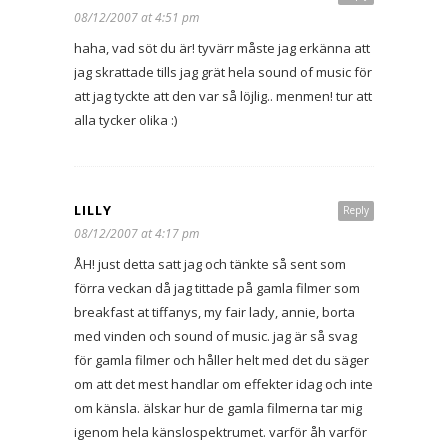
08/12/2007 at 4:51 pm
haha, vad söt du är! tyvärr måste jag erkänna att
jag skrattade tills jag grät hela sound of music för
att jag tyckte att den var så löjlig.. menmen! tur att
alla tycker olika :)
LILLY
Reply
08/12/2007 at 4:17 pm
ÅH! just detta satt jag och tänkte så sent som
förra veckan då jag tittade på gamla filmer som
breakfast at tiffanys, my fair lady, annie, borta
med vinden och sound of music. jag är så svag
för gamla filmer och håller helt med det du säger
om att det mest handlar om effekter idag och inte
om känsla. älskar hur de gamla filmerna tar mig
igenom hela känslospektrumet. varför åh varför