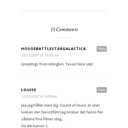
15 Comments
HOUSEBATTLESTARGALACTICA
Reply
28/12/2007 at 10:46 am
Greetings from Arlington, Texas! Nice site!
LOUISE
Reply
10/12/2007 at 3:08 pm
Jaa jag håller med dig. Sound of music är utan
tvekan min favoritfilm! Jag önskar det fanns fler
sådana fina filmer idag…
Ha det kanon :)