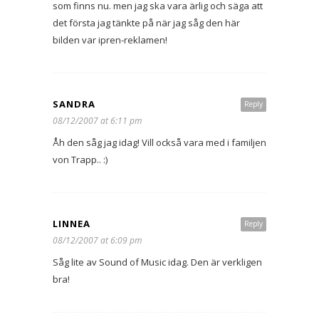
som finns nu. men jag ska vara ärlig och säga att
det första jag tänkte på när jag såg den här
bilden var ipren-reklamen!
SANDRA
Reply
08/12/2007 at 6:11 pm
Åh den såg jag idag! Vill också vara med i familjen
von Trapp.. :)
LINNEA
Reply
08/12/2007 at 6:09 pm
Såg lite av Sound of Music idag. Den är verkligen
bra!