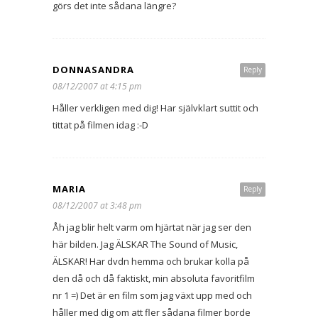
görs det inte sådana längre?
DONNASANDRA
Reply
08/12/2007 at 4:15 pm
Håller verkligen med dig! Har självklart suttit och
tittat på filmen idag :-D
MARIA
Reply
08/12/2007 at 3:48 pm
Åh jag blir helt varm om hjärtat när jag ser den
här bilden. Jag ÄLSKAR The Sound of Music,
ÄLSKAR! Har dvdn hemma och brukar kolla på
den då och då faktiskt, min absoluta favoritfilm
nr 1 =) Det är en film som jag växt upp med och
håller med dig om att fler sådana filmer borde