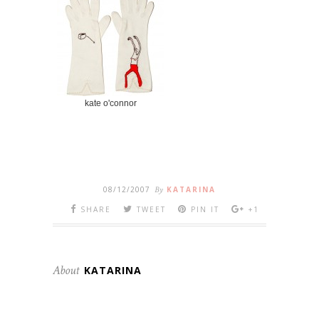
kate o'connor
08/12/2007
By
KATARINA
SHARE
TWEET
PIN IT
+1
About
KATARINA