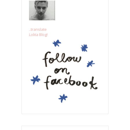
..translate
Lolita Blog!