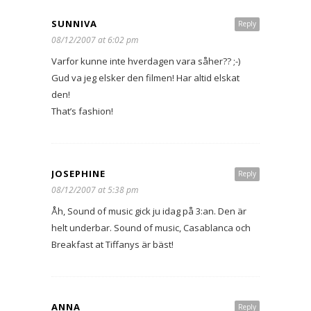
SUNNIVA
Reply
08/12/2007 at 6:02 pm
Varfor kunne inte hverdagen vara såher?? ;-)
Gud va jeg elsker den filmen! Har altid elskat
den!
That’s fashion!
JOSEPHINE
Reply
08/12/2007 at 5:38 pm
Åh, Sound of music gick ju idag på 3:an. Den är
helt underbar. Sound of music, Casablanca och
Breakfast at Tiffanys är bäst!
ANNA
Reply