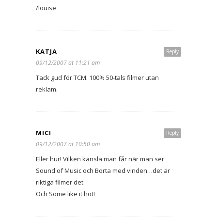
/louise
KATJA
Reply
09/12/2007 at 11:21 am
Tack gud för TCM. 100% 50-tals filmer utan
reklam.
MICI
Reply
09/12/2007 at 10:50 am
Eller hur! Vilken känsla man får när man ser
Sound of Music och Borta med vinden…det är
riktiga filmer det.
Och Some like it hot!