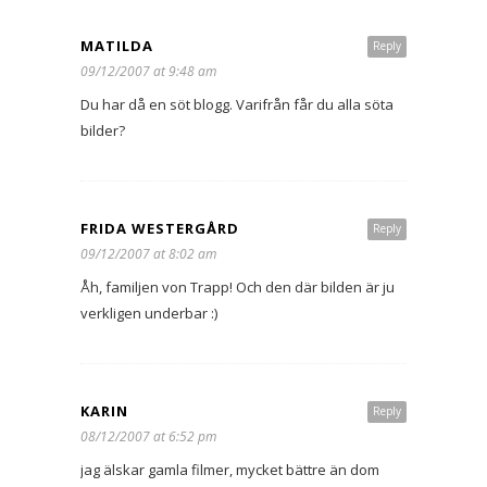
MATILDA
Reply
09/12/2007 at 9:48 am
Du har då en söt blogg. Varifrån får du alla söta
bilder?
FRIDA WESTERGÅRD
Reply
09/12/2007 at 8:02 am
Åh, familjen von Trapp! Och den där bilden är ju
verkligen underbar :)
KARIN
Reply
08/12/2007 at 6:52 pm
jag älskar gamla filmer, mycket bättre än dom