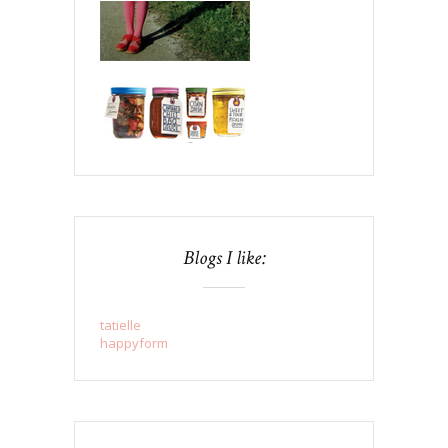
Blogs I like:
tatielle
happyform