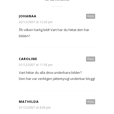
JOHANAA
Reply
02/12/2007 at 12:26 pm
Åh vilken härlig bild! Vart har du hittat den här
bilden?
CAROLINE
Reply
01/12/2007 at 11:56 pm
Vart hittar du alla dina underbara bilder?
Den här var verkligen jättemysig! underbar blogg!
MATHILDA
Reply
01/12/2007 at 8:06 pm