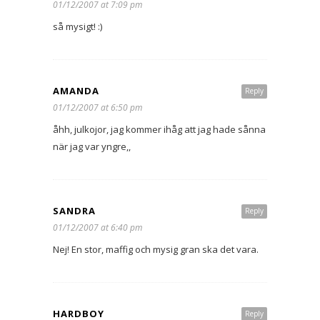
01/12/2007 at 7:09 pm
så mysigt! :)
AMANDA
Reply
01/12/2007 at 6:50 pm
åhh, julkojor, jag kommer ihåg att jag hade sånna
när jag var yngre,,
SANDRA
Reply
01/12/2007 at 6:40 pm
Nej! En stor, maffig och mysig gran ska det vara.
HARDBOY
Reply