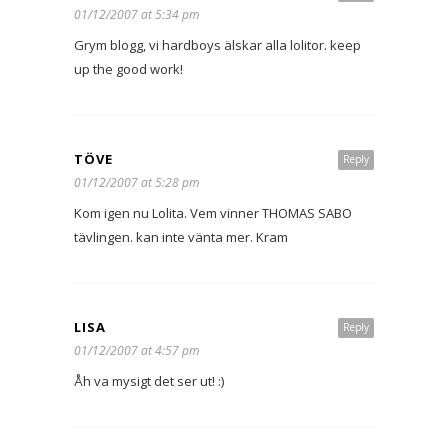
01/12/2007 at 5:34 pm
Grym blogg, vi hardboys älskar alla lolitor. keep
up the good work!
TÖVE
Reply
01/12/2007 at 5:28 pm
Kom igen nu Lolita. Vem vinner THOMAS SABO
tävlingen. kan inte vänta mer. Kram
LISA
Reply
01/12/2007 at 4:57 pm
Åh va mysigt det ser ut! :)