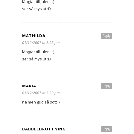
längtar till julen ! :)
ser så mys ut :D
MATHILDA
Reply
01/12/2007 at 8:05 pm
längtar till julen ! :)
ser så mys ut :D
MARIA
Reply
01/12/2007 at 7:30 pm
nä men gud så sött :)
BABBELDROTTNING
Reply