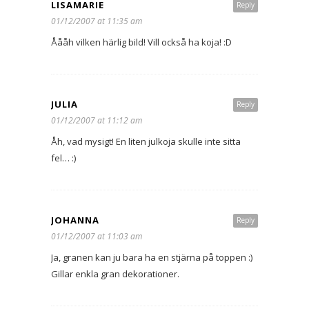
LISAMARIE
Reply
01/12/2007 at 11:35 am
Åååh vilken härlig bild! Vill också ha koja! :D
JULIA
Reply
01/12/2007 at 11:12 am
Åh, vad mysigt! En liten julkoja skulle inte sitta
fel… :)
JOHANNA
Reply
01/12/2007 at 11:03 am
Ja, granen kan ju bara ha en stjärna på toppen :)
Gillar enkla gran dekorationer.