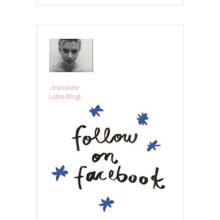
..translate
Lolita Blog!