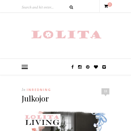
0
In
INREDNING
18
Julkojor