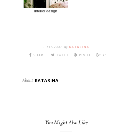
interior design
01/12/2007
By
KATARINA
SHARE
TWEET
PIN IT
+1
About
KATARINA
You Might Also Like