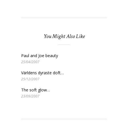
You Might Also Like
Paul and Joe beauty
25/04/2007
Världens dyraste doft…
25/12/2007
The soft glow…
23/09/2007