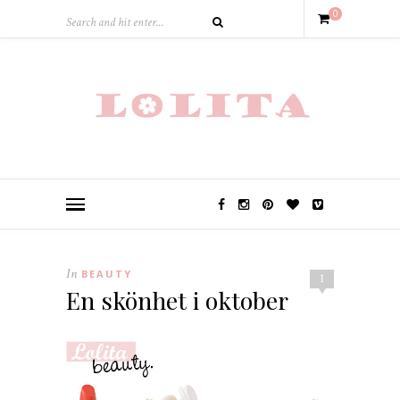
0
In
BEAUTY
1
En skönhet i oktober