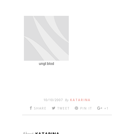
ungt blod
10/10/2007
By
KATARINA
SHARE
TWEET
PIN IT
+1
About
KATARINA