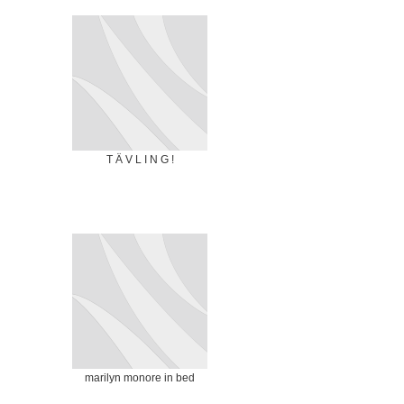
T Ä V L I N G !
marilyn monore in bed