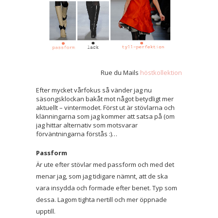
Rue du Mails
höstkollektion
Efter mycket vårfokus så vänder jag nu
säsongsklockan bakåt mot något betydligt mer
aktuellt – vintermodet. Först ut är stövlarna och
klänningarna som jag kommer att satsa på (om
jag hittar alternativ som motsvarar
förväntningarna förstås :)…
Passform
Är ute efter stövlar med passform och med det
menar jag, som jag tidigare nämnt, att de ska
vara insydda och formade efter benet. Typ som
dessa. Lagom tighta nertill och mer öppnade
upptill.