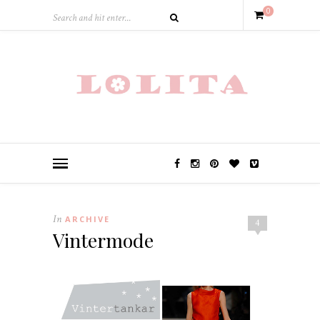
0
In
ARCHIVE
4
Vintermode