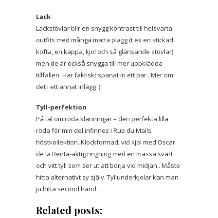
Lack
Lackstövlar blir en snygg kontrast till helsvarta
outfits med många matta plagg (t ex en stickad
kofta, en kappa, kjol och så glänsande stövlar)
men de är också snygga till mer uppklädda
tillfällen. Har faktiskt spanat in ett par.. Mer om
det i ett annat inlägg :)
Tyll-perfektion
På tal om röda klänningar – den perfekta lilla
röda för min del infinnes i Rue du Mails
höstkollektion. Klockformad, vid kjol med Oscar
de la Renta-aktig ringning med en massa svart
och vitt tyll som ser ut att börja vid midjan.. Måste
hitta alternativt sy själv. Tyllunderkjolar kan man
ju hitta second hand…
Related posts: