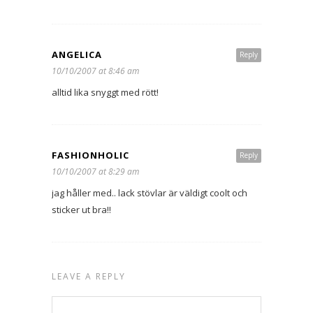
ANGELICA
Reply
10/10/2007 at 8:46 am
alltid lika snyggt med rött!
FASHIONHOLIC
Reply
10/10/2007 at 8:29 am
jag håller med.. lack stövlar är väldigt coolt och
sticker ut bra!!
LEAVE A REPLY