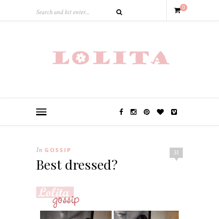
0
In
GOSSIP
31
Best dressed?