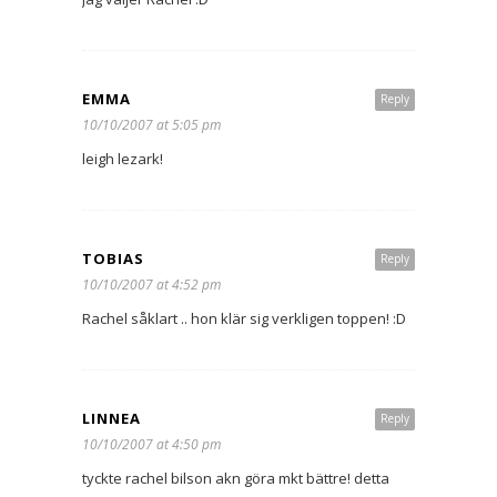
EMMA
Reply
10/10/2007 at 5:05 pm
leigh lezark!
TOBIAS
Reply
10/10/2007 at 4:52 pm
Rachel såklart .. hon klär sig verkligen toppen! :D
LINNEA
Reply
10/10/2007 at 4:50 pm
tyckte rachel bilson akn göra mkt bättre! detta