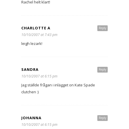
Rachel helt klart!
CHARLOTTE A
Reply
10/10/2007 at 7:43 pm
leigh lezark!
SANDRA
Reply
10/10/2007 at 6:15 pm
Jag ställde frågan i inlägget on Kate Spade
clutchen :)
JOHANNA
Reply
10/10/2007 at 6:15 pm