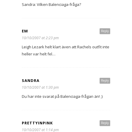
Sandra: Vilken Balenciaga-fråga?
EM
Reply
10/10/2007 at 2:23 pm
Leigh Lezark helt klart även att Rachels outfit inte
heller var helt fel…
SANDRA
Reply
10/10/2007 at 1:30 pm
Du har inte svarat på Balenciaga-frågan än! ;)
PRETTYINPINK
Reply
10/10/2007 at 1:14 pm