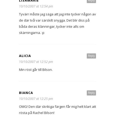
LISAMARIE
Reply
10/10/2007 at 12:54 pm
Tyvärr måste jag säga att jag inte tycker någon av
de där två var särskilt snygga. Det blir diss på
båda deras klänningar, tycker inte alls om
skärningarna. :p
ALICIA
Reply
10/10/2007 at 12:52 pm
Min röst går till Bilson.
BIANCA
Reply
10/10/2007 at 12:25 pm
OMG! Den där skrikiga färgen får mig helt klart att
rösta på Rachel Bilson!