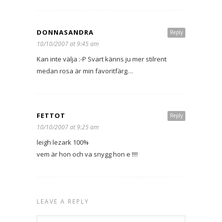
DONNASANDRA
Reply
10/10/2007 at 9:45 am
Kan inte välja :-P Svart känns ju mer stilrent
medan rosa är min favoritfärg…
FETTOT
Reply
10/10/2007 at 9:25 am
leigh lezark 100%
vem är hon och va snygg hon e !!!!
LEAVE A REPLY