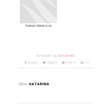
Fashion Week is on
10/10/2007
By
KATARINA
SHARE
TWEET
PIN IT
+1
About
KATARINA