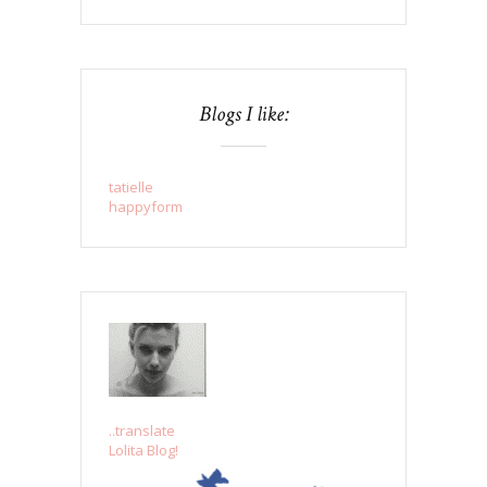
Blogs I like:
tatielle
happyform
..translate
Lolita Blog!