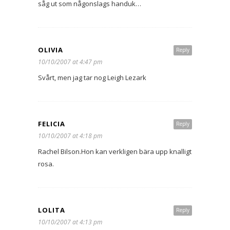
såg ut som någonslags handuk…
OLIVIA
Reply
10/10/2007 at 4:47 pm
Svårt, men jag tar nog Leigh Lezark
FELICIA
Reply
10/10/2007 at 4:18 pm
Rachel Bilson.Hon kan verkligen bära upp knalligt
rosa.
LOLITA
Reply
10/10/2007 at 4:13 pm