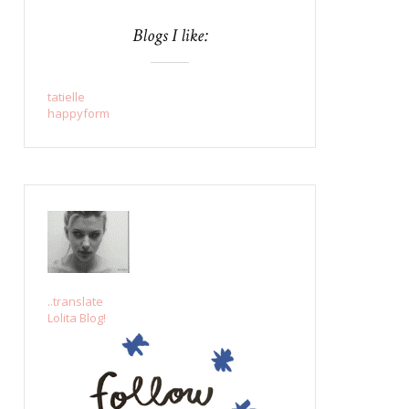
Blogs I like:
tatielle
happyform
..translate
Lolita Blog!