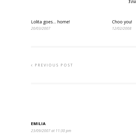
You
Lolita goes… home!
Choo you!
20/03/2007
12/02/2008
PREVIOUS POST
EMILIA
23/09/2007 at 11:30 pm