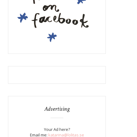
Advertising
Your Ad here?
Email me:
katarina@lolitas.se