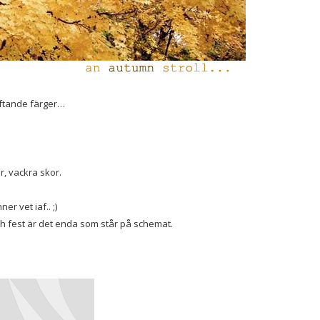
iftande färger…
r, vackra skor.
er vet iaf.. ;)
och fest är det enda som står på schemat.