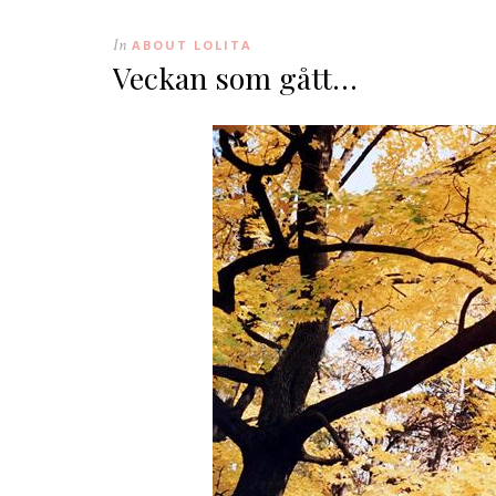
In
ABOUT LOLITA
Veckan som gått…