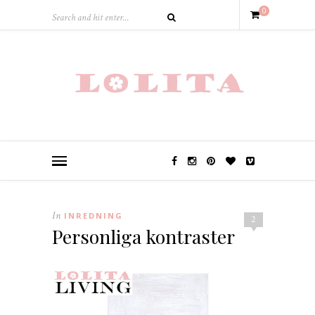
0
In
INREDNING
2
Personliga kontraster