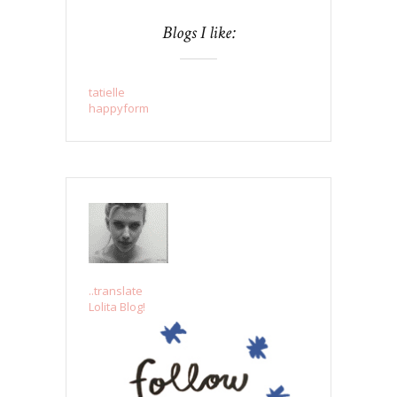
Blogs I like:
tatielle
happyform
..translate
Lolita Blog!