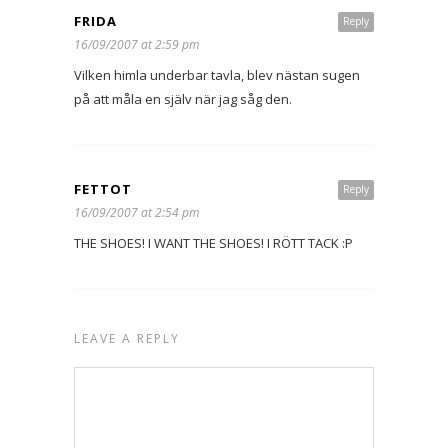
FRIDA
Reply
16/09/2007 at 2:59 pm
Vilken himla underbar tavla, blev nästan sugen
på att måla en själv när jag såg den.
FETTOT
Reply
16/09/2007 at 2:54 pm
THE SHOES! I WANT THE SHOES! I RÖTT TACK :P
LEAVE A REPLY