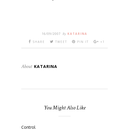
16/09/2007
By
KATARINA
SHARE
TWEET
PIN IT
+1
About
KATARINA
You Might Also Like
Control.