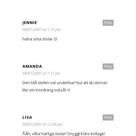
JENNIE
Reply
08/07/2007 at 1:15 pm
haha söta stolar :D
AMANDA
Reply
08/07/2007 at 1:11 pm
Den blå stolen var underbar! Kul att du skriver
lite om inredning också! =)
LISA
Reply
08/07/2007 at 12:20 pm
Ååh, vilka härliga stolar! Snyggt köks-kollage!