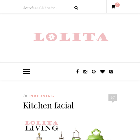
0
In
INREDNING
67
Kitchen facial