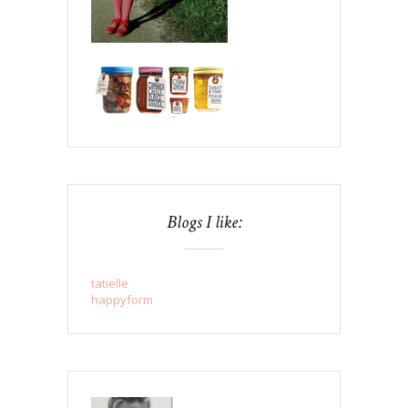
Blogs I like:
tatielle
happyform