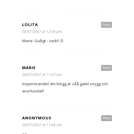
LOLITA
Reply
08/07/2007 at 12:06 pm
Marie: Gulligt – tack!! :D
MARIE
Reply
08/07/2007 at 11:47 am
inspererande!! din blogg är såå galet snygg och
anorlunda!!!
ANONYMOUS
Reply
08/07/2007 at 11:46 am
aa