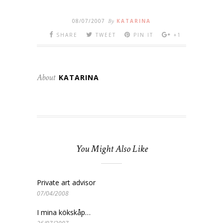
08/07/2007
By
KATARINA
SHARE
TWEET
PIN IT
+1
About
KATARINA
You Might Also Like
Private art advisor
07/04/2008
I mina kökskåp…