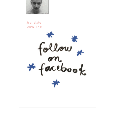
..translate
Lolita Blog!