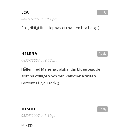
LEA
Reply
08/07/2007 at 3:57 pm
Shit, riktigt fint! Hoppas du haft en bra helg =)
HELENA
Reply
08/07/2007 at 2:48 pm
Håller med Marie, jag älskar din blogg pga. de
skitfina collagen och den välskrivna texten.
Fortsätt så, you rock ;)
MIMMIE
Reply
08/07/2007 at 2:10 pm
snyggt!