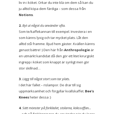
liv in i köket. Orkar du inte klä om dem så kan du
ju alltid köpa dem färdiga – som dessa från
Notions
.
2.
Byt ut något du använder ofta.
Som te/kaffekannan till exempel. Investera i en
som känns lyxig och tar mycket plats. Låt den
alltid stå framme. Bjud hem gäster. Kvällen känns
genast bättre! :) Den här från
Anthropologie
är
en utmärkt kandidat då den gör ett litet kirurgiskt
ingrepp i köket som knappt är synligt men gör
stor skillnad…
3.
Lägg till något stort som tar plats.
I det här fallet – rislampor. De drar till sig
uppmärksamhet och förgyllar kvällskaffet.
Bee's
Knees
heter dessa :)
4.
Sätt mönster på förklädet, stolarna, kökssoffan…
…och på finklänningen du använder när du lagar