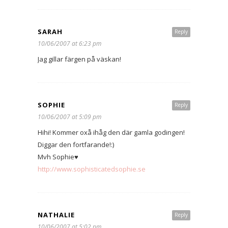
SARAH
Reply
10/06/2007 at 6:23 pm
Jag gillar färgen på väskan!
SOPHIE
Reply
10/06/2007 at 5:09 pm
Hihi! Kommer oxå ihåg den där gamla godingen!
Diggar den fortfarande!:)
Mvh Sophie♥
http://www.sophisticatedsophie.se
NATHALIE
Reply
10/06/2007 at 5:02 pm