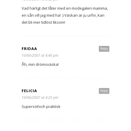
Vad härligt det låter med en modegalen mamma,
en sån vill jag med ha! :) Väskan är ju urfin, kan
det bli mer tidlöst liksom!
FRIDAA
Reply
10/06/2007 at 4:46 pm
Åh, min drömsväska!
FELICIA
Reply
10/06/2007 at 4:25 pm
Supersöt!och praktisk