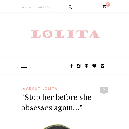
0
In
ABOUT LOLITA
9
“Stop her before she
obsesses again…”