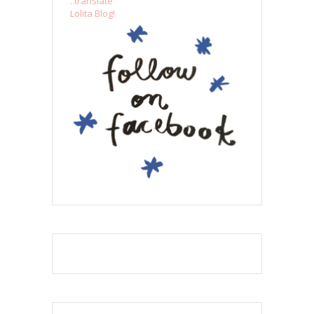
..translate
Lolita Blog!