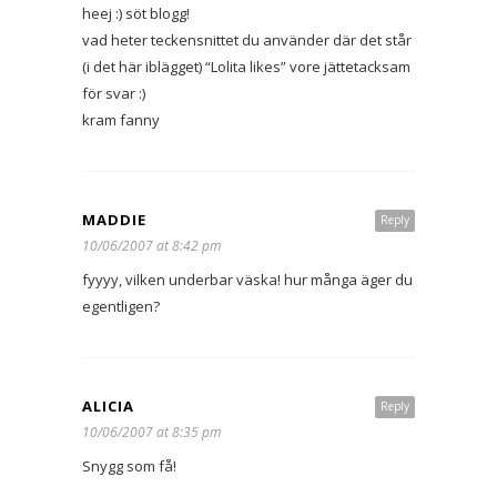
heej :) söt blogg!
vad heter teckensnittet du använder där det står
(i det här iblägget) “Lolita likes” vore jättetacksam
för svar :)
kram fanny
MADDIE
Reply
10/06/2007 at 8:42 pm
fyyyy, vilken underbar väska! hur många äger du
egentligen?
ALICIA
Reply
10/06/2007 at 8:35 pm
Snygg som få!