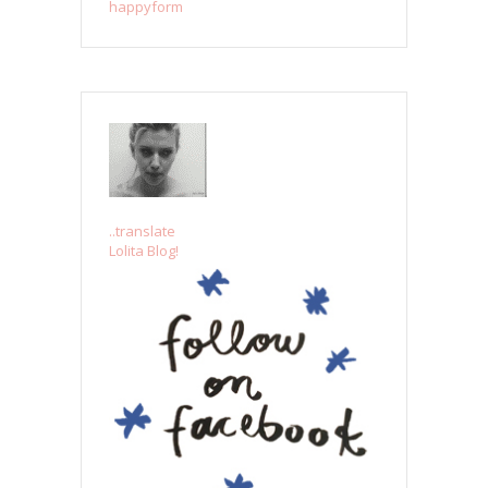
happyform
..translate
Lolita Blog!