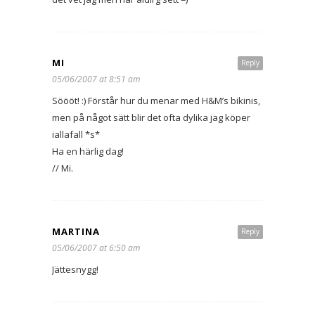
MI
Reply
05/06/2007 at 8:51 am
Söööt! :) Förstår hur du menar med H&M’s bikinis,
men på något sätt blir det ofta dylika jag köper
iallafall *s*
Ha en härlig dag!
// Mi.
MARTINA
Reply
05/06/2007 at 6:50 am
Jättesnygg!