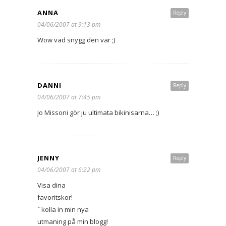
ANNA
Reply
04/06/2007 at 9:13 pm
Wow vad snygg den var ;)
DANNI
Reply
04/06/2007 at 7:45 pm
Jo Missoni gör ju ultimata bikinisarna… ;)
JENNY
Reply
04/06/2007 at 6:22 pm
Visa dina
favoritskor!
¨kolla in min nya
utmaning på min blogg!