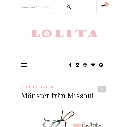
0
In
INSPIRATION
13
Mönster från Missoni