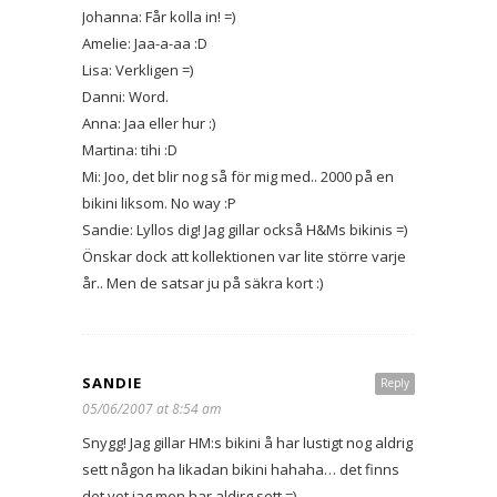
Johanna: Får kolla in! =)
Amelie: Jaa-a-aa :D
Lisa: Verkligen =)
Danni: Word.
Anna: Jaa eller hur :)
Martina: tihi :D
Mi: Joo, det blir nog så för mig med.. 2000 på en
bikini liksom. No way :P
Sandie: Lyllos dig! Jag gillar också H&Ms bikinis =)
Önskar dock att kollektionen var lite större varje
år.. Men de satsar ju på säkra kort :)
SANDIE
Reply
05/06/2007 at 8:54 am
Snygg! Jag gillar HM:s bikini å har lustigt nog aldrig
sett någon ha likadan bikini hahaha… det finns
det vet jag men har aldirg sett =)