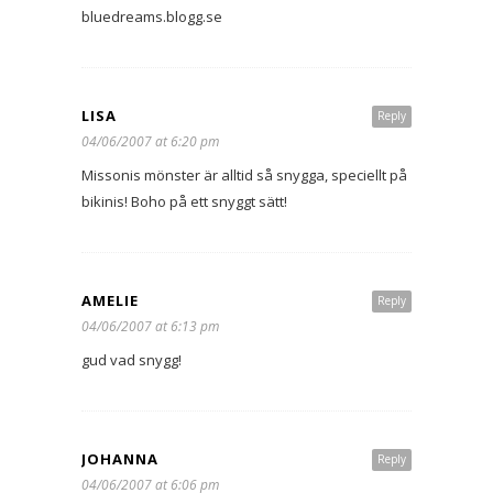
bluedreams.blogg.se
LISA
Reply
04/06/2007 at 6:20 pm
Missonis mönster är alltid så snygga, speciellt på
bikinis! Boho på ett snyggt sätt!
AMELIE
Reply
04/06/2007 at 6:13 pm
gud vad snygg!
JOHANNA
Reply
04/06/2007 at 6:06 pm