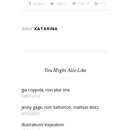
SHARE
TWEET
PIN IT
+1
About
KATARINA
You Might Also Like
gia coppola, non plus one
04/03/2010
jenny gage, tom betterton, mathias klotz
07/12/2011
Illustrations inspiration.