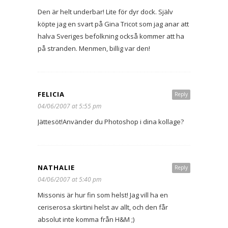
Den är helt underbar! Lite för dyr dock. Själv
köpte jag en svart på Gina Tricot som jag anar att
halva Sveriges befolkning också kommer att ha
på stranden. Menmen, billig var den!
FELICIA
Reply
04/06/2007 at 5:55 pm
Jättesöt!Använder du Photoshop i dina kollage?
NATHALIE
Reply
04/06/2007 at 5:40 pm
Missonis är hur fin som helst! Jag vill ha en
ceriserosa skirtini helst av allt, och den får
absolut inte komma från H&M ;)