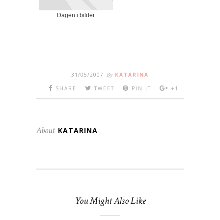
Dagen i bilder.
31/05/2007
By
KATARINA
SHARE
TWEET
PIN IT
+1
About
KATARINA
You Might Also Like