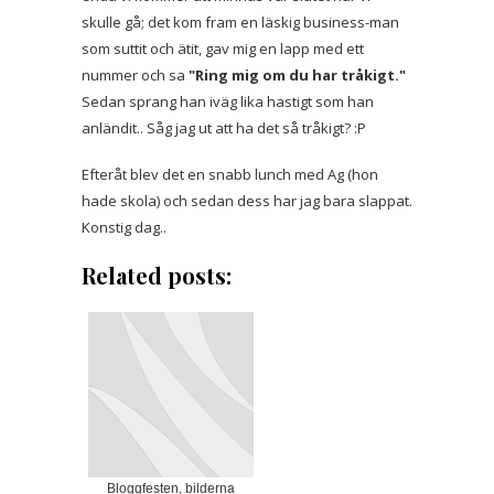
skulle gå; det kom fram en läskig business-man
som suttit och ätit, gav mig en lapp med ett
nummer och sa
"Ring mig om du har tråkigt."
Sedan sprang han iväg lika hastigt som han
anländit.. Såg jag ut att ha det så tråkigt? :P
Efteråt blev det en snabb lunch med Ag (hon
hade skola) och sedan dess har jag bara slappat.
Konstig dag..
Related posts:
Bloggfesten, bilderna