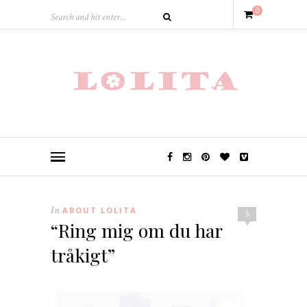
0
In
ABOUT LOLITA
5
“Ring mig om du har
tråkigt”