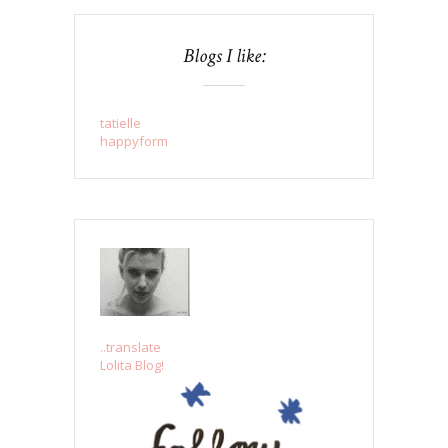
Blogs I like:
tatielle
happyform
..translate
Lolita Blog!