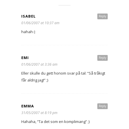
ISABEL
Reply
01/06/2007 at 10:37 am
hahah (:
EMI
Reply
01/06/2007 at 3:36 am
Eller skulle du gett honom svar på tal: “Så tråkigt
får aldrig jag!” ;)
EMMA
Reply
31/05/2007 at 8:19 pm
Hahaha, “Ta det som en komplimang” ;)