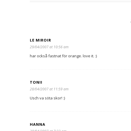
LE MIROIR
29/04/2007 at 10:56 am
har också fastnat för orange. love it. :)
TONII
28/04/2007 at 11:59 am
Usch va söta skor! :)
HANNA