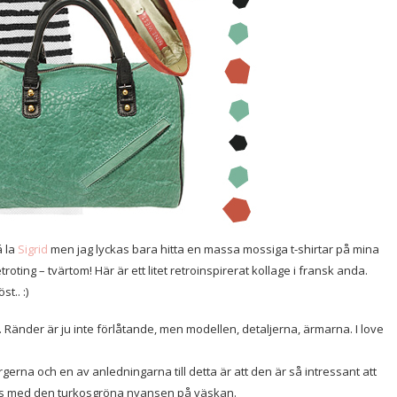
á la
Sigrid
men jag lyckas bara hitta en massa mossiga t-shirtar på mina
oting – tvärtom! Här är ett litet retroinspirerat kollage i fransk anda.
t.. :)
 Ränder är ju inte förlåtande, men modellen, detaljerna, ärmarna. I love
erna och en av anledningarna till detta är att den är så intressant att
ans med den turkosgröna nyansen på väskan.