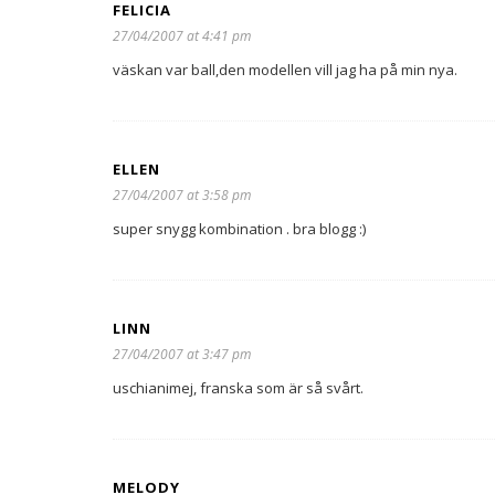
FELICIA
27/04/2007 at 4:41 pm
väskan var ball,den modellen vill jag ha på min nya.
ELLEN
27/04/2007 at 3:58 pm
super snygg kombination . bra blogg :)
LINN
27/04/2007 at 3:47 pm
uschianimej, franska som är så svårt.
MELODY