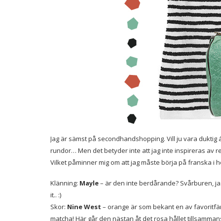
Jag är sämst på secondhandshopping. Vill ju vara duktig 
rundor… Men det betyder inte att jag inte inspireras av retr
Vilket påminner mig om att jag måste börja på franska i hös
Klänning:
Mayle
– är den inte berdårande? Svårburen, ja.
it.. :)
Skor:
Nine West
– orange är som bekant en av favoritfärg
matcha! Här går den nästan åt det rosa hållet tillsamm