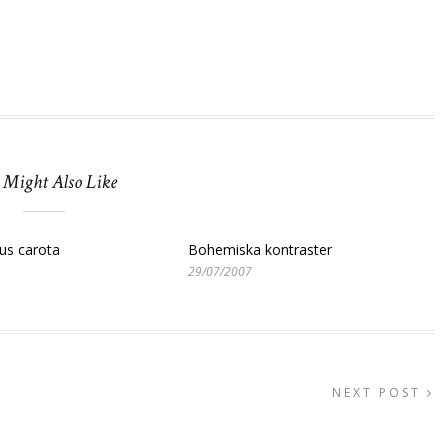
 Might Also Like
cus carota
Bohemiska kontraster
29/07/2007
NEXT POST