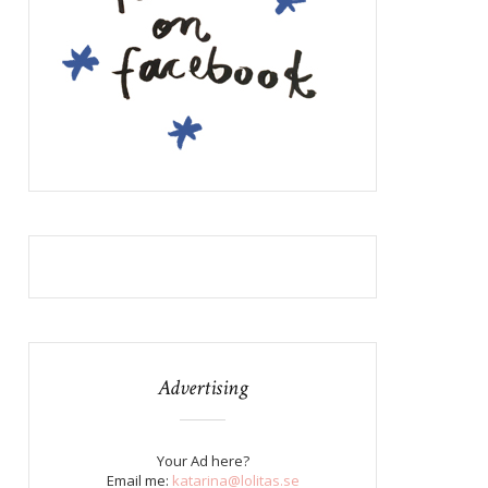
Advertising
Your Ad here?
Email me:
katarina@lolitas.se