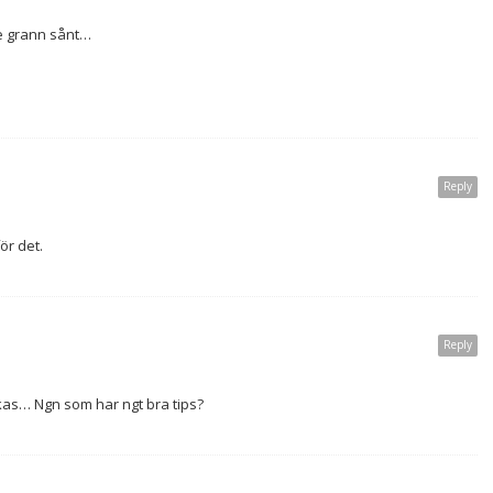
te grann sånt…
Reply
ör det.
Reply
ckas… Ngn som har ngt bra tips?