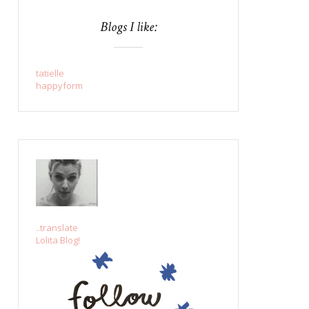
Blogs I like:
tatielle
happyform
..translate
Lolita Blog!