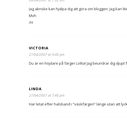
28/04/2007 at 7:32 am
Jag aknske kan hjälpa dig att göra om bloggen. Jag kan li
Mvh
/H
VICTORIA
27/04/2007 at 9:40 pm
Du är en höjdare på färger Lolita! Jag beundrar dig djupt f
LINDA
27/04/2007 at 7:48 pm
Har letat efter halsband i “väskfärgen” länge utan att ly