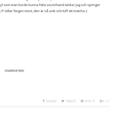
pryl som man borde kunna hitta seconhand tänker jag och spirnger
 Gillar färgen mest, den är så unik och tuff att matcha :)
chadwick tyler
SHARE
TWEET
PIN IT
+1