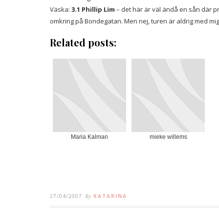
Väska:
3.1 Phillip Lim
– det här är väl ändå en sån där 
omkring på Bondegatan. Men nej, turen är aldrig med mig :P
Related posts:
Maria Kalman
mieke willems
27/04/2007
By
KATARINA