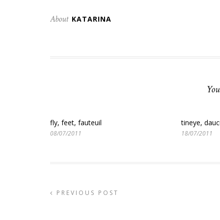
About
KATARINA
You
fly, feet, fauteuil
tineye, dau
08/07/2011
18/07/2011
PREVIOUS POST