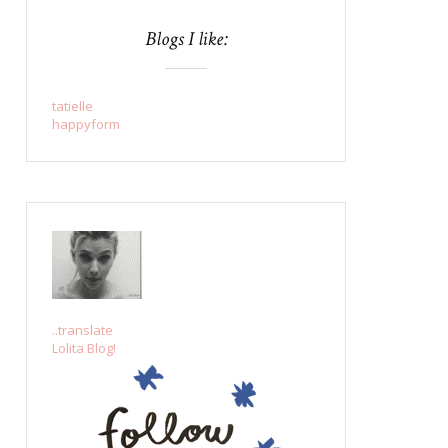
Blogs I like:
tatielle
happyform
..translate
Lolita Blog!