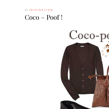
In
INSPIRATION
Coco – Poof !