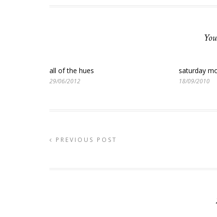
You
all of the hues
saturday mo
29/06/2012
18/09/2010
PREVIOUS POST