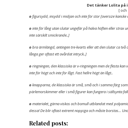
Det tänker Lolita på 
[ och 
o
figursydd, insydd i midjan och inte för stor [oversize kanske
o
inte för lång utan slutar ungefär på halva höften eller strax 
inte särskilt smickrande..]
o
bra ärmlängd, antingen tre-kvarts eller att den slutar ca tv
långa ger oftast ett ovårdat intryck..]
o
ringningen, den klassiska är v-ringningen men de flesta kan v
inte för högt och inte för lågt. Fast hellre högt än lågt..
o
knapparna, de klassiska är små, små och i samma färg som
pärlemorskimmer eller i små figurer kan fungera i sällsynta fall
o
materialet, gärna viskos och bomull utblandat med polyami
dessa! De blir oftast extremt noppiga och måste borstas… Undv
Related posts: