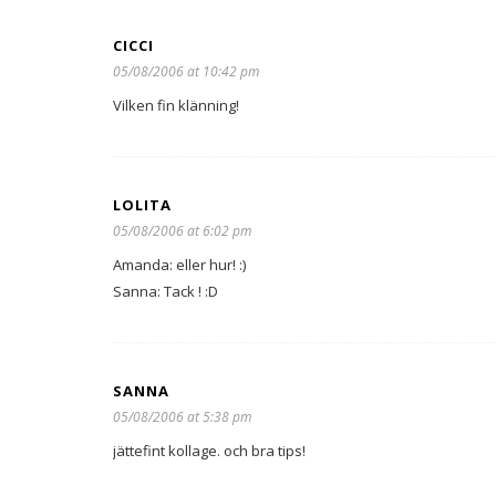
CICCI
05/08/2006 at 10:42 pm
Vilken fin klänning!
LOLITA
05/08/2006 at 6:02 pm
Amanda: eller hur! :)
Sanna: Tack ! :D
SANNA
05/08/2006 at 5:38 pm
jättefint kollage. och bra tips!