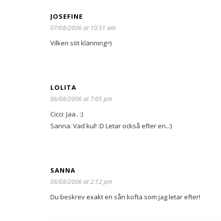
JOSEFINE
07/08/2006 at 10:51 am
Vilken söt klänning=)
LOLITA
06/08/2006 at 7:05 pm
Cicci: Jaa.. :)
Sanna: Vad kul! :D Letar också efter en..:)
SANNA
06/08/2006 at 2:12 pm
Du beskrev exakt en sån kofta som jag letar efter!