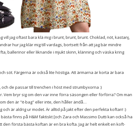
 vill jag oftast bara klä mig i brunt, brunt, brunt. Choklad, nöt, kastanj,
undrar hur jag klär mig till vardags, bortsett från att jag bär mindre
ta, ballerinor eller liknande i mjukt skinn, klänning och väska kring
h söt. Färgerna är också lite höstiga. Att ärmarna är korta är bara
, och de passar till trenchen i höst med strumbyxorna :)
. Vem bryr sig om den var inne förra säsongen eller förförra? Om man
 om den är "it-bag" eller inte, den håller ändå…
 och är aldrig ur modet. Är alltid på jakt efter den perfekta koftan! :)
 bästa finns på H&M faktiskt [och Zara och Massimo Dutti kan också ha
 att den första bästa koftan är en bra kofta. Jag är helt enkelt en koft-