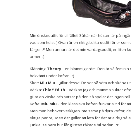
Min önskeoutfit för tillfället! Såhär när hösten är på ingång
vad som helst :) Ovan är en riktigt Lolita-outfit för er som 
färger :P Men annars är det min vardagsoutfit, en liten kof
armen :)
Klänning:
Theory
– en blommig dröm! Den är så feminin oc
bekvämt under koftan.. :)
Skor:
Miu Miu
– gillar dessa! De ser så söta och sköna ut
Väska:
Chloé Edith
– väskan jag och mamma suktar efter
gillar en väska och satsar på den så spelar det ingen roll
Kofta:
Miu Miu
– den klassiska koftan funkar alltid för mig
Men man behöver verkligen inte satsa på dyra koftor, de
riktiga pärlor]. Men det gäller att leta för det är aldrig så
junkie, se bara hur lång listan råkade bil nedan.. :P