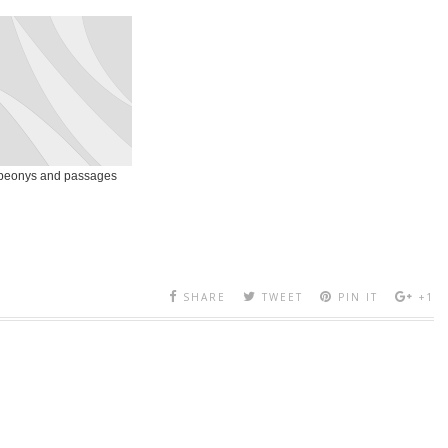
peonys and passages
SHARE
TWEET
PIN IT
+1