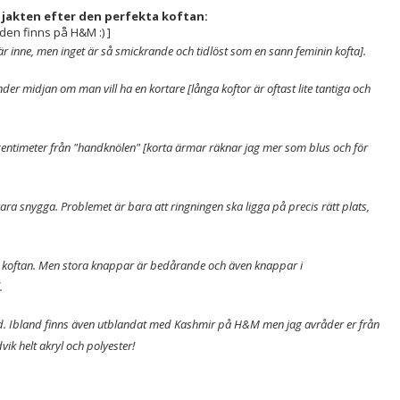
i jakten efter den perfekta koftan:
den finns på H&M :) ]
 är inne, men inget är så smickrande och tidlöst som en sann feminin kofta].
under midjan om man vill ha en kortare [långa koftor är oftast lite tantiga och
å centimeter från "handknölen" [korta ärmar räknar jag mer som blus och för
ara snygga. Problemet är bara att ringningen ska ligga på precis rätt plats,
 koftan. Men stora knappar är bedårande och även knappar i
.
d. Ibland finns även utblandat med Kashmir på H&M men jag avråder er från
ik helt akryl och polyester!