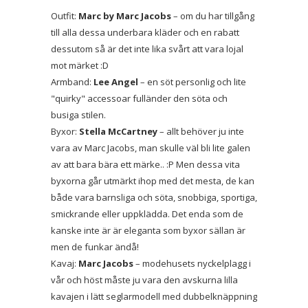
Outfit:
Marc by Marc Jacobs
– om du har tillgång
till alla dessa underbara kläder och en rabatt
dessutom så är det inte lika svårt att vara lojal
mot märket :D
Armband:
Lee Angel
– en söt personlig och lite
"quirky" accessoar fulländer den söta och
busiga stilen.
Byxor:
Stella McCartney
– allt behöver ju inte
vara av Marc Jacobs, man skulle väl bli lite galen
av att bara bära ett märke.. :P Men dessa vita
byxorna går utmärkt ihop med det mesta, de kan
både vara barnsliga och söta, snobbiga, sportiga,
smickrande eller uppklädda. Det enda som de
kanske inte är är eleganta som byxor sällan är
men de funkar ändå!
Kavaj:
Marc Jacobs
– modehusets nyckelplagg i
vår och höst måste ju vara den avskurna lilla
kavajen i lätt seglarmodell med dubbelknäppning