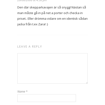
29/06/2006 at 4:58 pm
Den där skepparkavajen är så snygg! Nästan så
man måste gå in på net a porter och checka in
priset.. Eller drömma vidare om en identisk sådan
jacka från t.ex Zara! :)
LEAVE A REPLY
Name
*