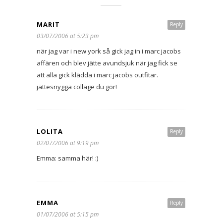
MARIT
Reply
03/07/2006 at 5:23 pm
när jag var i new york så gick jag in i marc jacobs
affären och blev jätte avundsjuk när jag fick se
att alla gick klädda i marc jacobs outfitar.
jättesnygga collage du gör!
LOLITA
Reply
02/07/2006 at 9:19 pm
Emma: samma här! :)
EMMA
Reply
01/07/2006 at 5:15 pm