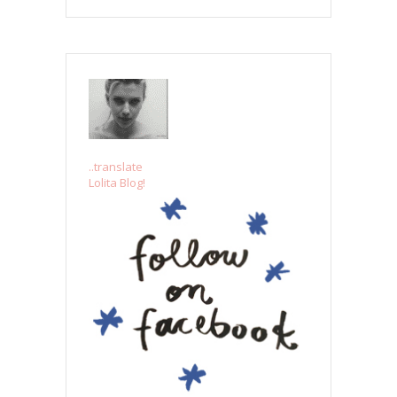
..translate
Lolita Blog!