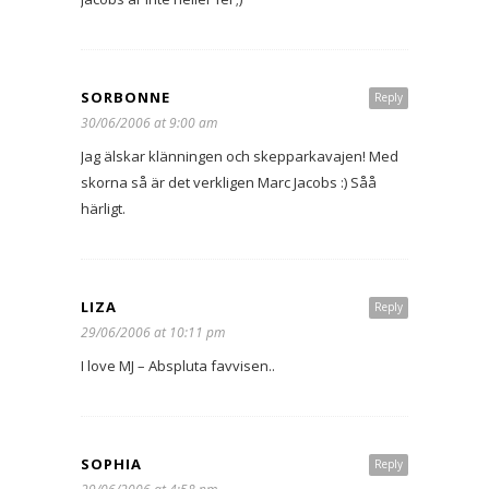
SORBONNE
Reply
30/06/2006 at 9:00 am
Jag älskar klänningen och skepparkavajen! Med
skorna så är det verkligen Marc Jacobs :) Såå
härligt.
LIZA
Reply
29/06/2006 at 10:11 pm
I love MJ – Abspluta favvisen..
SOPHIA
Reply