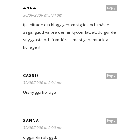
ANNA
Reply
30/06/2006 at 5:04 pm
tja! hittade din blogg genom sigrids och måste
säga: guud va bra den är! tycker lätt att du gör de
snyggaste och framförallt mest genomtänkta
kollagen!
CASSIE
Reply
30/06/2006 at 3:01 pm
Ursnygga kollage !
SANNA
Reply
30/06/2006 at 3:00 pm
diggar din blogg :D