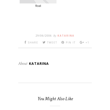
float
29/06/2006
By
KATARINA
SHARE
TWEET
PIN IT
+1
About
KATARINA
You Might Also Like