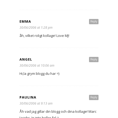
EMMA
Reply
30/06/2006 at 1:28 pm
åh, vilket roligt kollage! Love MJ!
ANGEL
Reply
30/06/2006 at 10:06 am
Hi,la grym blogg du har =)
PAULINA
Reply
30/06/2006 at 9:13 am
Åh vad jag gillar din blogg och dina kollage! Marc
Jacobs är inte heller fel ;)