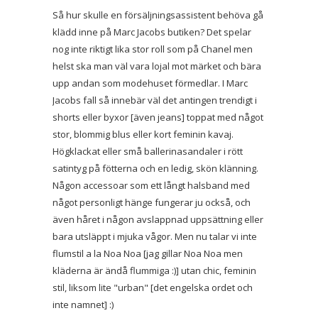
Så hur skulle en försäljningsassistent behöva gå
klädd inne på Marc Jacobs butiken? Det spelar
nog inte riktigt lika stor roll som på Chanel men
helst ska man väl vara lojal mot märket och bära
upp andan som modehuset förmedlar. I Marc
Jacobs fall så innebär väl det antingen trendigt i
shorts eller byxor [även jeans] toppat med något
stor, blommig blus eller kort feminin kavaj.
Högklackat eller små ballerinasandaler i rött
satintyg på fötterna och en ledig, skön klänning.
Någon accessoar som ett långt halsband med
något personligt hänge fungerar ju också, och
även håret i någon avslappnad uppsättning eller
bara utsläppt i mjuka vågor. Men nu talar vi inte
flumstil a la Noa Noa [jag gillar Noa Noa men
kläderna är ändå flummiga :)] utan chic, feminin
stil, liksom lite "urban" [det engelska ordet och
inte namnet] :)