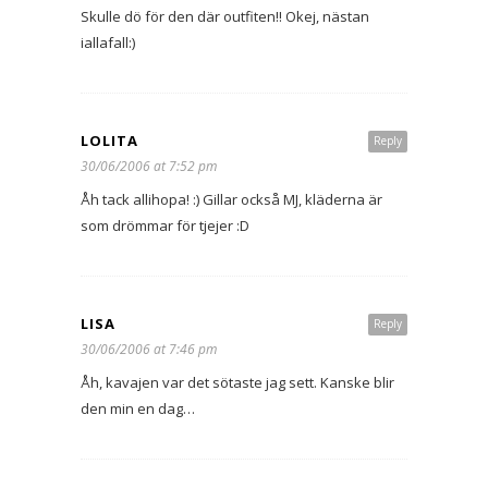
Skulle dö för den där outfiten!! Okej, nästan
iallafall:)
LOLITA
Reply
30/06/2006 at 7:52 pm
Åh tack allihopa! :) Gillar också MJ, kläderna är
som drömmar för tjejer :D
LISA
Reply
30/06/2006 at 7:46 pm
Åh, kavajen var det sötaste jag sett. Kanske blir
den min en dag…